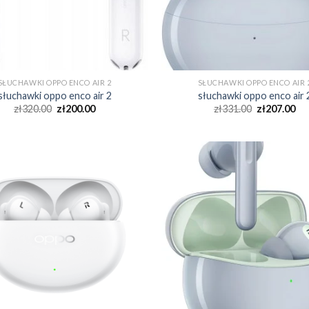
SŁUCHAWKI OPPO ENCO AIR 2
SŁUCHAWKI OPPO ENCO AIR 
słuchawki oppo enco air 2
słuchawki oppo enco air 
zł
320.00
zł
200.00
zł
331.00
zł
207.00