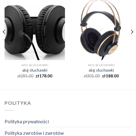
AKG SŁUCHAWKI
AKG SŁUCHAWKI
akg słuchawki
akg słuchawki
zł
285.00
zł
178.00
zł
301.00
zł
188.00
POLITYKA
Polityka prywatności
Polityka zwrotów i zwrotów