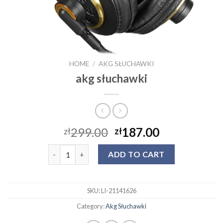
HOME
/
AKG SŁUCHAWKI
akg słuchawki
299.00
187.00
zł
zł
akg słuchawki quantity
ADD TO CART
SKU:
LI-21141626
Category:
Akg Słuchawki