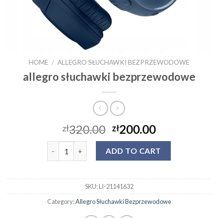
HOME
/
ALLEGRO SŁUCHAWKI BEZPRZEWODOWE
allegro słuchawki bezprzewodowe
320.00
200.00
zł
zł
allegro słuchawki bezprzewodowe quantity
ADD TO CART
SKU:
LI-21141632
Category:
Allegro Słuchawki Bezprzewodowe