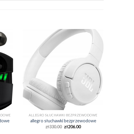
ODOWE
ALLEGRO SŁUCHAWKI BEZPRZEWODOWE
odowe
allegro słuchawki bezprzewodowe
zł
330.00
zł
206.00