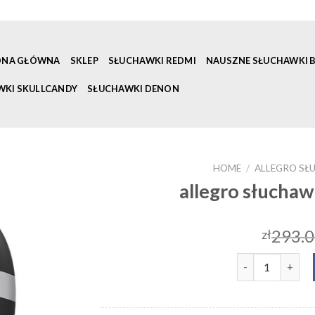
ONA GŁÓWNA
SKLEP
SŁUCHAWKI REDMI
NAUSZNE SŁUCHAWKI
WKI SKULLCANDY
SŁUCHAWKI DENON
HOME
/
ALLEGRO S
allegro słucha
293.
zł
allegro słuchaw