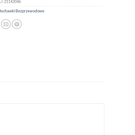
LI-21142046
 Słuchawki Bezprzewodowe