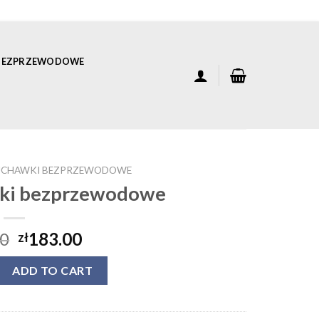
 BEZPRZEWODOWE
ŁUCHAWKI BEZPRZEWODOWE
wki bezprzewodowe
00
183.00
zł
ki bezprzewodowe quantity
ADD TO CART