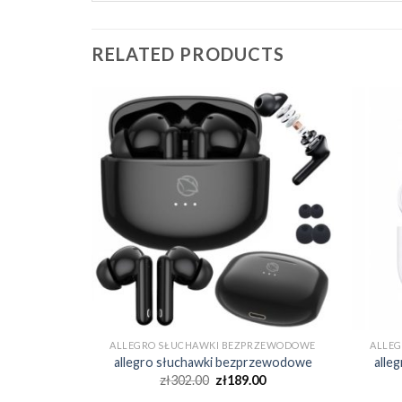
RELATED PRODUCTS
RZEWODOWE
ALLEGRO SŁUCHAWKI BEZPRZEWODOWE
ALLE
rzewodowe
allegro słuchawki bezprzewodowe
alle
0
zł
302.00
zł
189.00