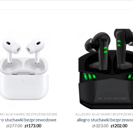
GRO SŁUCHAWKI BEZPRZEWODOWE
ALLEGRO SŁUCHAWKI BEZPRZEW
gro słuchawki bezprzewodowe
allegro słuchawki bezprzew
zł
277.00
zł
173.00
zł
323.00
zł
202.00