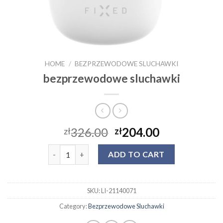
HOME
/
BEZPRZEWODOWE SLUCHAWKI
bezprzewodowe sluchawki
326.00
204.00
zł
zł
bezprzewodowe sluchawki quantity
ADD TO CART
SKU:
LI-21140071
Category:
Bezprzewodowe Sluchawki