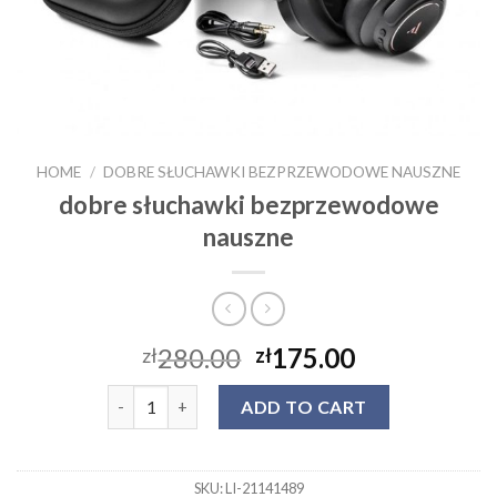
HOME
/
DOBRE SŁUCHAWKI BEZPRZEWODOWE NAUSZNE
dobre słuchawki bezprzewodowe
nauszne
280.00
175.00
zł
zł
dobre słuchawki bezprzewodowe nauszne quantity
ADD TO CART
SKU:
LI-21141489