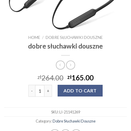
HOME
/
DOBRE SŁUCHAWKI DOUSZNE
dobre słuchawki douszne
264.00
165.00
zł
zł
dobre słuchawki douszne quantity
ADD TO CART
SKU:
LI-21141269
Category:
Dobre Słuchawki Douszne