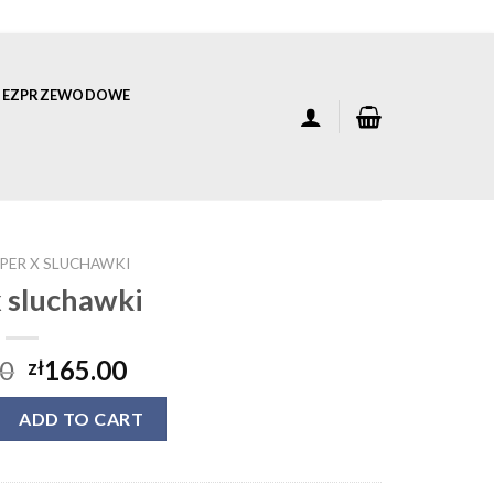
 BEZPRZEWODOWE
PER X SLUCHAWKI
x sluchawki
00
165.00
zł
ki quantity
ADD TO CART