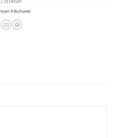
LI-21140509
Hyper X Sluchawki