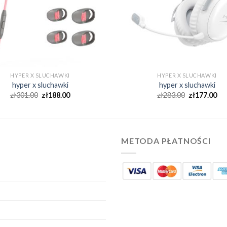
HYPER X SLUCHAWKI
HYPER X SLUCHAWKI
hyper x sluchawki
hyper x sluchawki
zł
301.00
zł
188.00
zł
283.00
zł
177.00
METODA PŁATNOŚCI