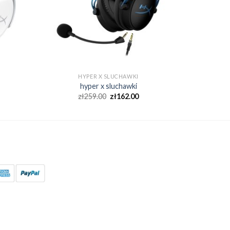
HYPER X SLUCHAWKI
hyper x sluchawki
zł
259.00
zł
162.00