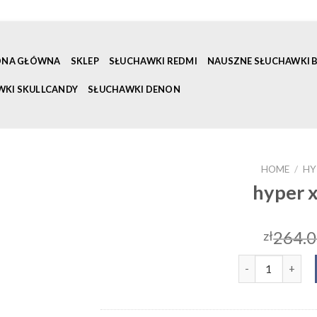
ONA GŁÓWNA
SKLEP
SŁUCHAWKI REDMI
NAUSZNE SŁUCHAWKI
WKI SKULLCANDY
SŁUCHAWKI DENON
HOME
/
HY
hyper 
264.
zł
hyper x sluchaw