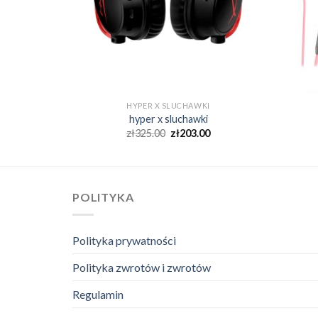
I
HYPER X SLUCHAWKI
i
hyper x sluchawki
0
zł
325.00
zł
203.00
POLITYKA
Polityka prywatności
Polityka zwrotów i zwrotów
Regulamin