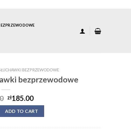
 BEZPRZEWODOWE
 SŁUCHAWKI BEZPRZEWODOWE
hawki bezprzewodowe
00
185.00
zł
uchawki bezprzewodowe quantity
ADD TO CART