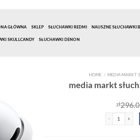
ONA GŁÓWNA
SKLEP
SŁUCHAWKI REDMI
NAUSZNE SŁUCHAWKI
WKI SKULLCANDY
SŁUCHAWKI DENON
HOME
/
MEDIA MARKT
media markt słuc
296.
zł
media markt sł