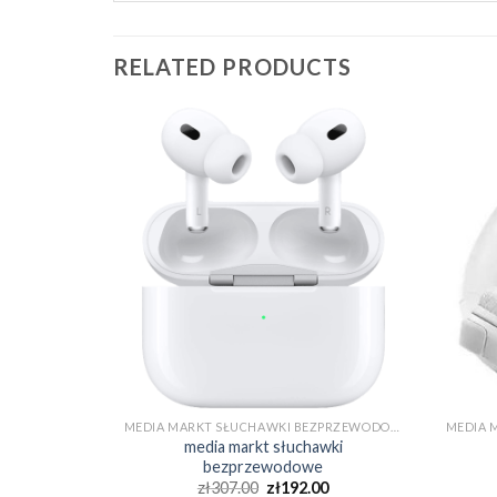
RELATED PRODUCTS
MEDIA MARKT SŁUCHAWKI BEZPRZEWODOWE
MEDIA MARKT SŁUCHAWKI BEZPRZEWODOWE
wki
media markt słuchawki
e
bezprzewodowe
0
zł
307.00
zł
192.00