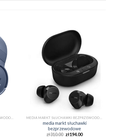
MEDIA MARKT SŁUCHAWKI BEZPRZEWODOWE
MEDIA MARKT SŁUCHAWKI BEZPRZEWODOWE
media markt słuchawki
bezprzewodowe
zł
310.00
zł
194.00