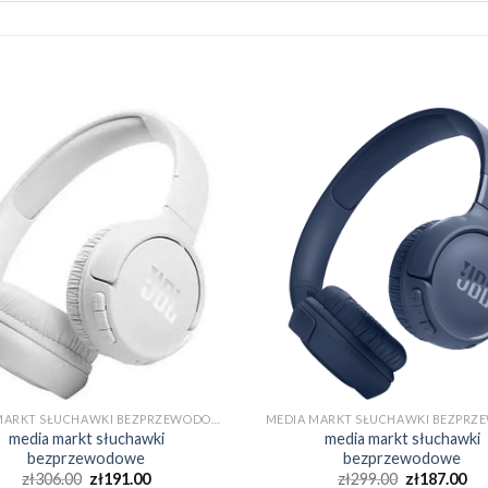
MEDIA MARKT SŁUCHAWKI BEZPRZEWODOWE
media markt słuchawki
media markt słuchawki
bezprzewodowe
bezprzewodowe
zł
306.00
zł
191.00
zł
299.00
zł
187.00