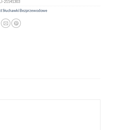
LI-21141303
t Słuchawki Bezprzewodowe