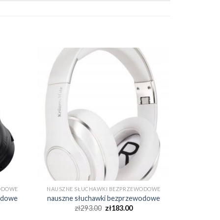
ODOWE
NAUSZNE SŁUCHAWKI BEZPRZEWODOWE
odowe
nauszne słuchawki bezprzewodowe
zł
293.00
zł
183.00