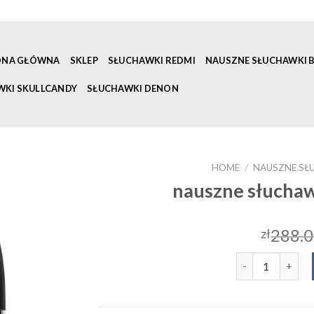
ONA GŁÓWNA
SKLEP
SŁUCHAWKI REDMI
NAUSZNE SŁUCHAWKI
WKI SKULLCANDY
SŁUCHAWKI DENON
HOME
/
NAUSZNE S
nauszne słucha
288.
zł
nauszne słucha