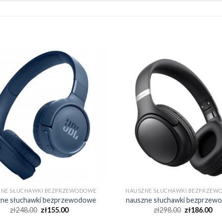
ZNE SŁUCHAWKI BEZPRZEWODOWE
NAUSZNE SŁUCHAWKI BEZPRZEW
zne słuchawki bezprzewodowe
nauszne słuchawki bezprzew
zł
248.00
zł
155.00
zł
298.00
zł
186.00