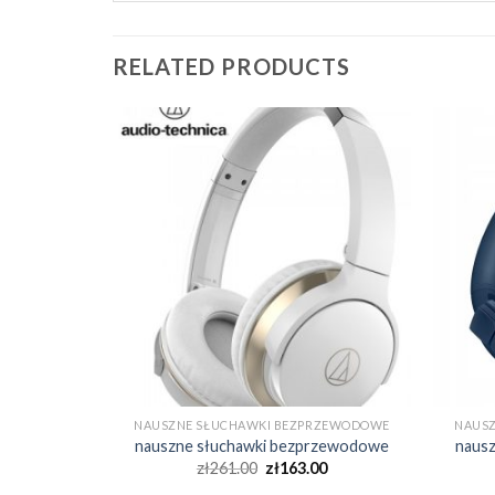
RELATED PRODUCTS
RZEWODOWE
NAUSZNE SŁUCHAWKI BEZPRZEWODOWE
NAUS
rzewodowe
nauszne słuchawki bezprzewodowe
naus
0
zł
261.00
zł
163.00