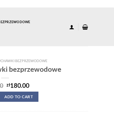
 BEZPRZEWODOWE
ŁUCHAWKI BEZPRZEWODOWE
wki bezprzewodowe
00
180.00
zł
wki bezprzewodowe quantity
ADD TO CART