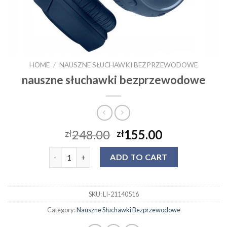
HOME
/
NAUSZNE SŁUCHAWKI BEZPRZEWODOWE
nauszne słuchawki bezprzewodowe
248.00
155.00
zł
zł
nauszne słuchawki bezprzewodowe quantity
ADD TO CART
SKU:
LI-21140516
Category:
Nauszne Słuchawki Bezprzewodowe