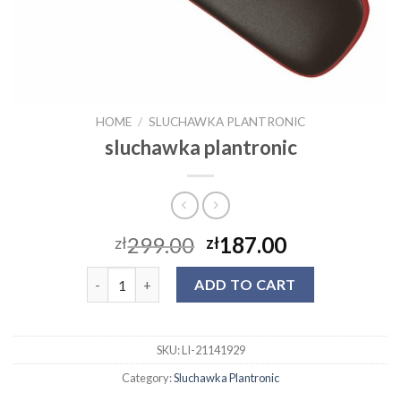
HOME
/
SLUCHAWKA PLANTRONIC
sluchawka plantronic
299.00
187.00
zł
zł
sluchawka plantronic quantity
ADD TO CART
SKU:
LI-21141929
Category:
Sluchawka Plantronic