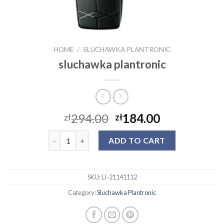
HOME
/
SLUCHAWKA PLANTRONIC
sluchawka plantronic
294.00
184.00
zł
zł
sluchawka plantronic quantity
ADD TO CART
SKU:
LI-21141112
Category:
Sluchawka Plantronic