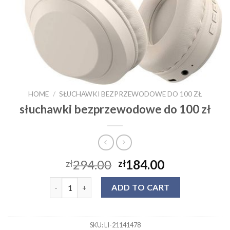
HOME
/
SŁUCHAWKI BEZPRZEWODOWE DO 100 ZŁ
słuchawki bezprzewodowe do 100 zł
294.00
184.00
zł
zł
słuchawki bezprzewodowe do 100 zł quantity
ADD TO CART
SKU:
LI-21141478