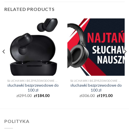
RELATED PRODUCTS
SŁUCHAWKI BEZPRZEWODOWE DO 100 ZŁ
SŁUCHAWKI BEZPRZEWODOWE DO 100 ZŁ
słuchawki bezprzewodowe do
słuchawki bezprzewodowe do
100 zł
100 zł
zł
294.00
zł
184.00
zł
306.00
zł
191.00
POLITYKA