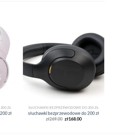
200 ZŁ
SŁUCHAWKI BEZPRZEWODOWE DO 200 ZŁ
200 zł
słuchawki bezprzewodowe do 200 zł
zł
269.00
zł
168.00