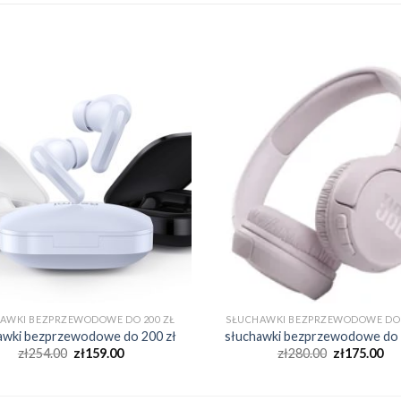
AWKI BEZPRZEWODOWE DO 200 ZŁ
SŁUCHAWKI BEZPRZEWODOWE DO 
awki bezprzewodowe do 200 zł
słuchawki bezprzewodowe do 
zł
254.00
zł
159.00
zł
280.00
zł
175.00