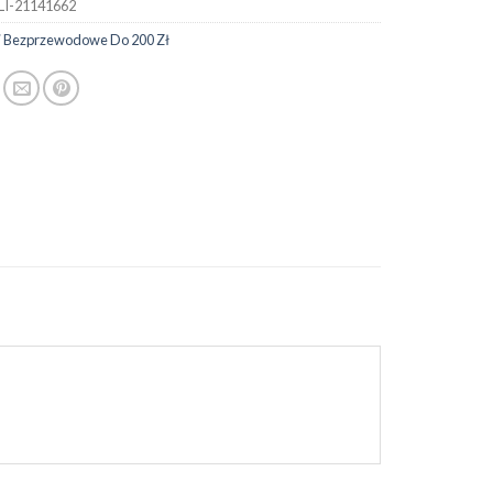
LI-21141662
i Bezprzewodowe Do 200 Zł