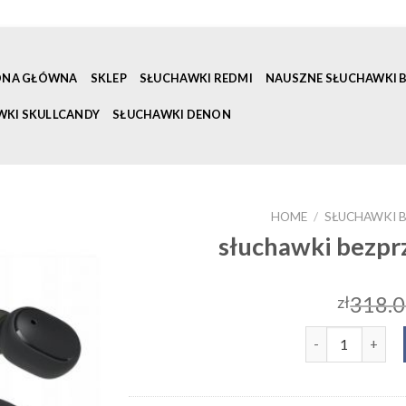
ONA GŁÓWNA
SKLEP
SŁUCHAWKI REDMI
NAUSZNE SŁUCHAWKI
WKI SKULLCANDY
SŁUCHAWKI DENON
HOME
/
SŁUCHAWKI 
słuchawki bezpr
318.
zł
słuchawki bezpr