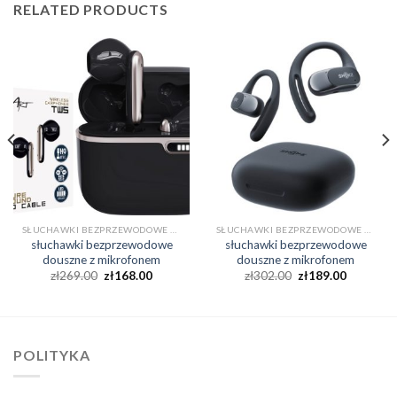
RELATED PRODUCTS
SŁUCHAWKI BEZPRZEWODOWE DOUSZNE Z MIKROFONEM
SŁUCHAWKI BEZPRZEWODOWE DOUSZNE Z MIKROFONEM
słuchawki bezprzewodowe
słuchawki bezprzewodowe
douszne z mikrofonem
douszne z mikrofonem
zł
269.00
zł
168.00
zł
302.00
zł
189.00
POLITYKA