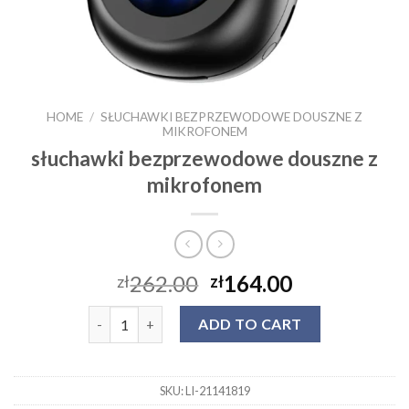
HOME
/
SŁUCHAWKI BEZPRZEWODOWE DOUSZNE Z
MIKROFONEM
słuchawki bezprzewodowe douszne z
mikrofonem
262.00
164.00
zł
zł
słuchawki bezprzewodowe douszne z mikrofonem 
ADD TO CART
SKU:
LI-21141819