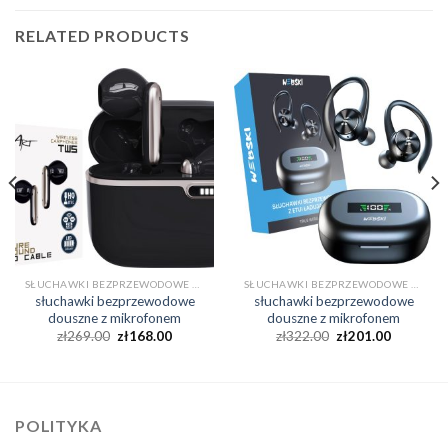
RELATED PRODUCTS
SŁUCHAWKI BEZPRZEWODOWE DOUSZNE Z MIKROFONEM
SŁUCHAWKI BEZPRZEWODOWE DOUSZNE Z MIKROFONEM
słuchawki bezprzewodowe
słuchawki bezprzewodowe
douszne z mikrofonem
douszne z mikrofonem
zł
269.00
zł
168.00
zł
322.00
zł
201.00
POLITYKA