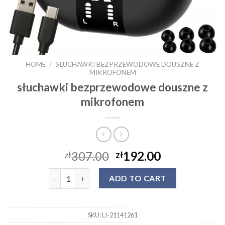
HOME
/
SŁUCHAWKI BEZPRZEWODOWE DOUSZNE Z
MIKROFONEM
słuchawki bezprzewodowe douszne z
mikrofonem
307.00
192.00
zł
zł
słuchawki bezprzewodowe douszne z mikrofonem 
ADD TO CART
SKU:
LI-21141261