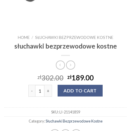
HOME
/
SŁUCHAWKI BEZPRZEWODOWE KOSTNE
słuchawki bezprzewodowe kostne
302.00
189.00
zł
zł
słuchawki bezprzewodowe kostne quantity
ADD TO CART
SKU:
LI-21141859
Category:
Słuchawki Bezprzewodowe Kostne