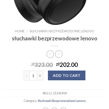
HOME
/
SŁUCHAWKI BEZPRZEWODOWE LENOVO
słuchawki bezprzewodowe lenovo
323.00
202.00
zł
zł
słuchawki bezprzewodowe lenovo quantity
ADD TO CART
SKU:
LI-21141454
Category:
Słuchawki Bezprzewodowe Lenovo