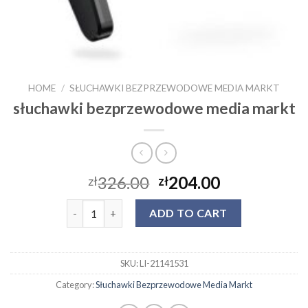
HOME
/
SŁUCHAWKI BEZPRZEWODOWE MEDIA MARKT
słuchawki bezprzewodowe media markt
326.00
204.00
zł
zł
słuchawki bezprzewodowe media markt quantity
ADD TO CART
SKU:
LI-21141531
Category:
Słuchawki Bezprzewodowe Media Markt