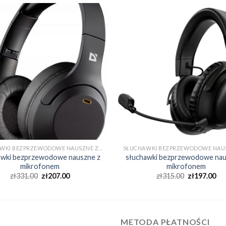
SŁUCHAWKI BEZPRZEWODOWE NAUSZNE Z MIKROFONEM
awki bezprzewodowe nauszne z
słuchawki bezprzewodowe nau
mikrofonem
mikrofonem
zł
331.00
zł
207.00
zł
315.00
zł
197.00
METODA PŁATNOŚCI