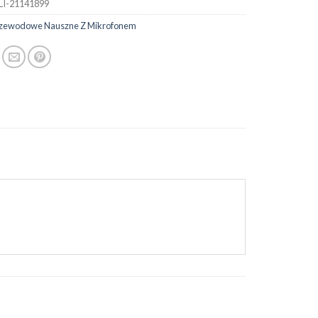
LI-21141899
rzewodowe Nauszne Z Mikrofonem