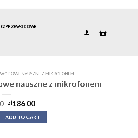
 BEZPRZEWODOWE
EWODOWE NAUSZNE Z MIKROFONEM
owe nauszne z mikrofonem
00
186.00
zł
rzewodowe nauszne z mikrofonem quantity
ADD TO CART