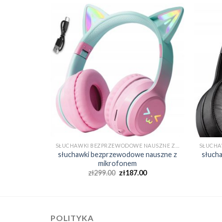
SŁUCHAWKI BEZPRZEWODOWE NAUSZNE Z MIKROFONEM
SŁUCHAWKI BEZPRZEWODOWE NAUSZNE Z MIKROFONEM
 nauszne z
słuchawki bezprzewodowe nauszne z
słuch
mikrofonem
0
zł
299.00
zł
187.00
POLITYKA