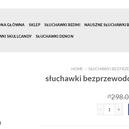
ONA GŁÓWNA
SKLEP
SŁUCHAWKI REDMI
NAUSZNE SŁUCHAWKI
WKI SKULLCANDY
SŁUCHAWKI DENON
HOME
/
SŁUCHAWKI BEZPRZ
słuchawki bezprzewod
298.
zł
słuchawki bezp