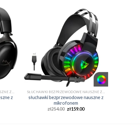
SŁUCHAWKI BEZPRZEWODOWE NAUSZNE Z MIKROFONEM
SŁUCHAWKI BEZPRZEWODOWE NAUSZNE Z MIKROFONEM
szne z
słuchawki bezprzewodowe nauszne z
mikrofonem
zł
254.00
zł
159.00