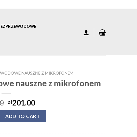
 BEZPRZEWODOWE
EWODOWE NAUSZNE Z MIKROFONEM
owe nauszne z mikrofonem
00
201.00
zł
rzewodowe nauszne z mikrofonem quantity
ADD TO CART