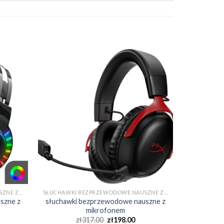
SŁUCHAWKI BEZPRZEWODOWE NAUSZNE Z MIKROFONEM
SŁUCHAWKI BEZPRZEWODOWE NAUSZNE Z MIKROFONEM
szne z
słuchawki bezprzewodowe nauszne z
mikrofonem
zł
317.00
zł
198.00