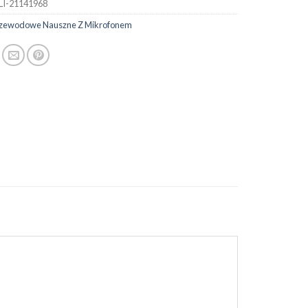
LI-21141968
rzewodowe Nauszne Z Mikrofonem