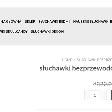
ONA GŁÓWNA
SKLEP
SŁUCHAWKI REDMI
NAUSZNE SŁUCHAWKI
WKI SKULLCANDY
SŁUCHAWKI DENON
HOME
/
SŁUCHAWKI BEZPRZ
słuchawki bezprzewod
322.
zł
słuchawki bezp