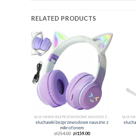
RELATED PRODUCTS
SŁUCHAWKI BEZPRZEWODOWE NAUSZNE Z MIKROFONEM
SŁUCHAWKI BEZPRZEWODOWE NAUSZNE Z MIKROFONEM
 nauszne z
słuchawki bezprzewodowe nauszne z
słuch
mikrofonem
0
zł
254.00
zł
159.00