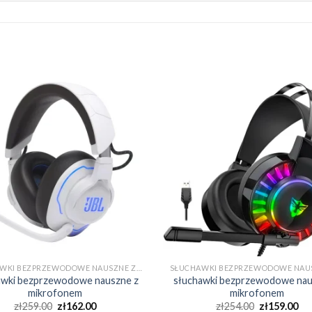
SŁUCHAWKI BEZPRZEWODOWE NAUSZNE Z MIKROFONEM
awki bezprzewodowe nauszne z
słuchawki bezprzewodowe nau
mikrofonem
mikrofonem
zł
259.00
zł
162.00
zł
254.00
zł
159.00