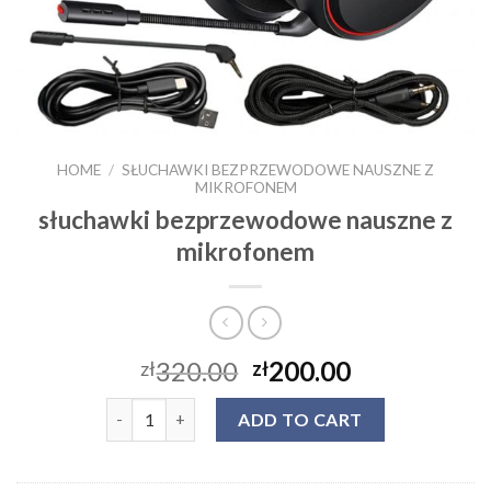
HOME
/
SŁUCHAWKI BEZPRZEWODOWE NAUSZNE Z
MIKROFONEM
słuchawki bezprzewodowe nauszne z
mikrofonem
320.00
200.00
zł
zł
słuchawki bezprzewodowe nauszne z mikrofonem q
ADD TO CART