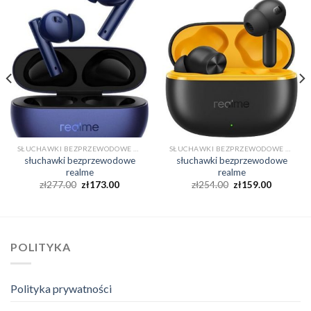
SŁUCHAWKI BEZPRZEWODOWE REALME
SŁUCHAWKI BEZPRZEWODOWE REALME
słuchawki bezprzewodowe
słuchawki bezprzewodowe
realme
realme
zł
277.00
zł
173.00
zł
254.00
zł
159.00
POLITYKA
Polityka prywatności