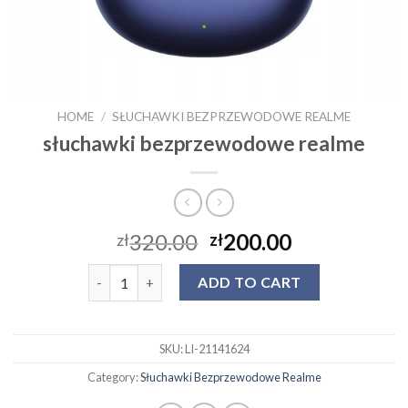
HOME
/
SŁUCHAWKI BEZPRZEWODOWE REALME
słuchawki bezprzewodowe realme
320.00
200.00
zł
zł
słuchawki bezprzewodowe realme quantity
ADD TO CART
SKU:
LI-21141624
Category:
Słuchawki Bezprzewodowe Realme