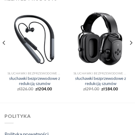
SŁUCHAWKI BEZPRZEWODOWE Z REDUKCJĄ SZUMÓW
SŁUCHAWKI BEZPRZEWODOWE Z REDUKCJĄ SZUMÓW
słuchawki bezprzewodowe z
słuchawki bezprzewodowe z
redukcją szumów
redukcją szumów
zł
326.00
zł
204.00
zł
294.00
zł
184.00
POLITYKA
Polityka prywatności