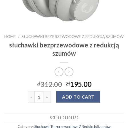
HOME
/
SŁUCHAWKI BEZPRZEWODOWE Z REDUKCJĄ SZUMÓW
słuchawki bezprzewodowe z redukcją
szumów
312.00
195.00
zł
zł
słuchawki bezprzewodowe z redukcją szumów quan
ADD TO CART
SKU:
LI-21141132
Category:
Słuchawki Bezprzewodowe Z Redukcją Szumów