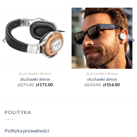
SŁUCHAWKI DENON
SŁUCHAWKI DENON
słuchawki denon
słuchawki denon
zł
274.00
zł
171.00
zł
250.00
zł
156.00
POLITYKA
Polityka prywatności