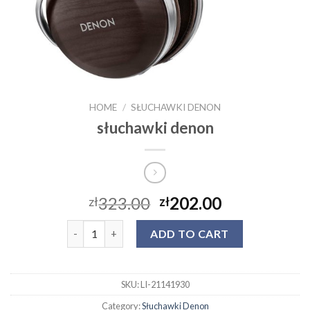
HOME
/
SŁUCHAWKI DENON
słuchawki denon
323.00
202.00
zł
zł
słuchawki denon quantity
ADD TO CART
SKU:
LI-21141930
Category:
Słuchawki Denon