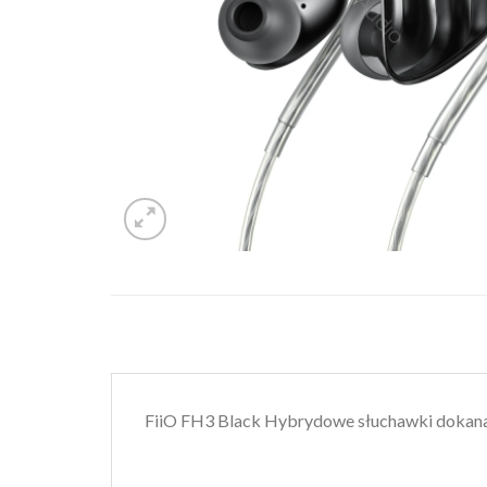
FiiO FH3 Black Hybrydowe słuchawki dokana