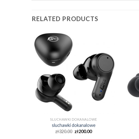
RELATED PRODUCTS
LOWE
SLUCHAWKI DOKANALOWE
owe
sluchawki dokanalowe
0
zł
320.00
zł
200.00