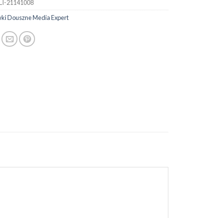
LI-21141008
ki Douszne Media Expert