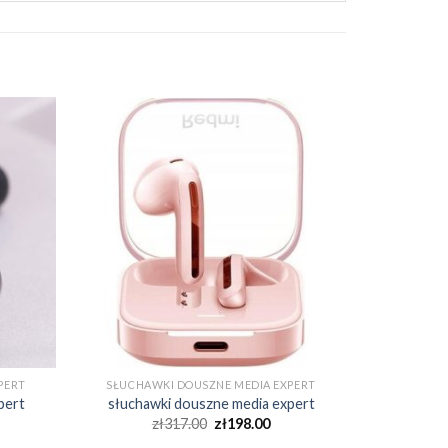
PERT
SŁUCHAWKI DOUSZNE MEDIA EXPERT
pert
słuchawki douszne media expert
zł
317.00
zł
198.00