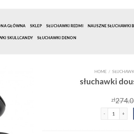
ONA GŁÓWNA
SKLEP
SŁUCHAWKI REDMI
NAUSZNE SŁUCHAWKI
WKI SKULLCANDY
SŁUCHAWKI DENON
HOME
/
SŁUCHAWK
słuchawki dou
274.
zł
słuchawki dousz