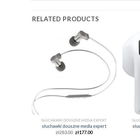
RELATED PRODUCTS
A EXPERT
SŁUCHAWKI DOUSZNE MEDIA EXPERT
SŁU
a expert
słuchawki douszne media expert
słu
0
zł
283.00
zł
177.00