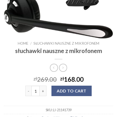
HOME
/
SŁUCHAWKI NAUSZNE Z MIKROFONEM
słuchawki nauszne z mikrofonem
269.00
168.00
zł
zł
słuchawki nauszne z mikrofonem quantity
ADD TO CART
SKU:
LI-21141739