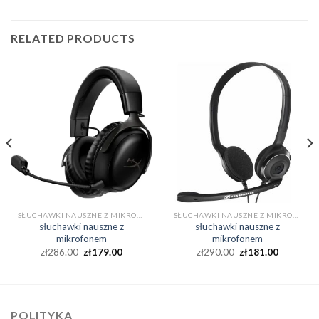
RELATED PRODUCTS
SŁUCHAWKI NAUSZNE Z MIKROFONEM
SŁUCHAWKI NAUSZNE Z MIKROFONEM
słuchawki nauszne z
słuchawki nauszne z
mikrofonem
mikrofonem
zł
286.00
zł
179.00
zł
290.00
zł
181.00
POLITYKA