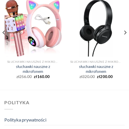
SŁUCHAWKI NAUSZNE Z MIKROFONEM
SŁUCHAWKI NAUSZNE Z MIKROFONEM
słuchawki nauszne z
słuchawki nauszne z
mikrofonem
mikrofonem
zł
256.00
zł
160.00
zł
320.00
zł
200.00
POLITYKA
Polityka prywatności