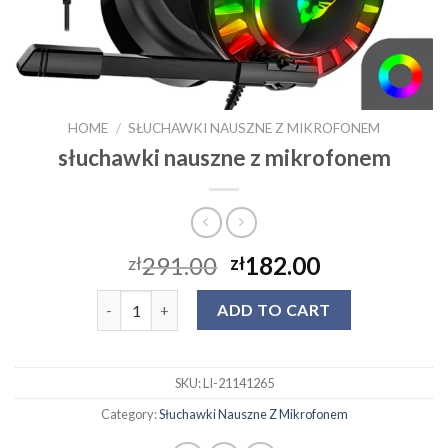
HOME
/
SŁUCHAWKI NAUSZNE Z MIKROFONEM
słuchawki nauszne z mikrofonem
291.00
182.00
zł
zł
słuchawki nauszne z mikrofonem quantity
ADD TO CART
SKU:
LI-21141265
Category:
Słuchawki Nauszne Z Mikrofonem