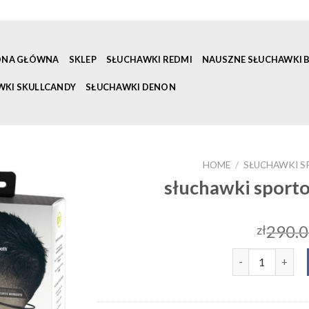
ONA GŁÓWNA
SKLEP
SŁUCHAWKI REDMI
NAUSZNE SŁUCHAWKI
WKI SKULLCANDY
SŁUCHAWKI DENON
HOME
/
SŁUCHAWKI 
słuchawki spor
290.
zł
słuchawki spor