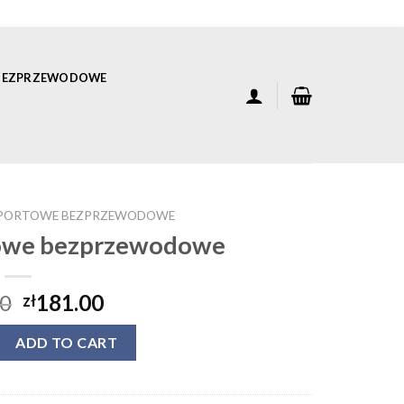
 BEZPRZEWODOWE
SPORTOWE BEZPRZEWODOWE
towe bezprzewodowe
00
181.00
zł
towe bezprzewodowe quantity
ADD TO CART