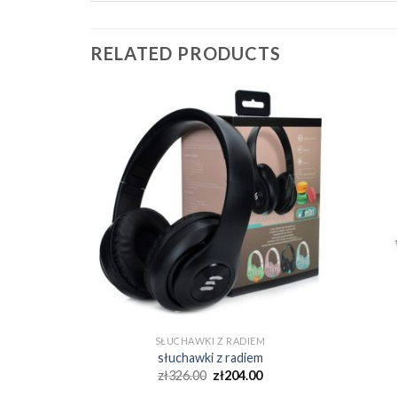
RELATED PRODUCTS
EM
SŁUCHAWKI Z RADIEM
m
słuchawki z radiem
0
zł
326.00
zł
204.00