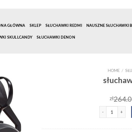
ONA GŁÓWNA
SKLEP
SŁUCHAWKI REDMI
NAUSZNE SŁUCHAWKI
WKI SKULLCANDY
SŁUCHAWKI DENON
HOME
/
SŁ
słuchaw
264.
zł
słuchawki z rad