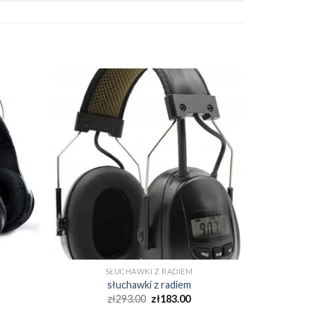
SŁUCHAWKI Z RADIEM
słuchawki z radiem
zł
293.00
zł
183.00