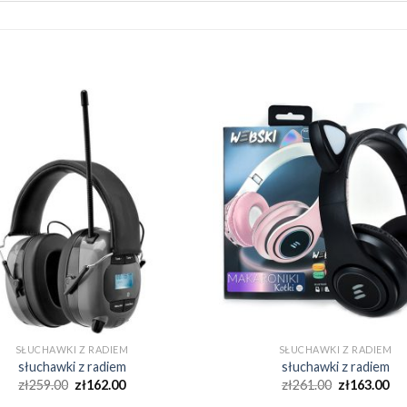
SŁUCHAWKI Z RADIEM
SŁUCHAWKI Z RADIEM
słuchawki z radiem
słuchawki z radiem
zł
259.00
zł
162.00
zł
261.00
zł
163.00