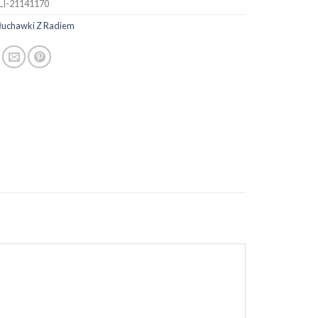
LI-21141170
łuchawki Z Radiem