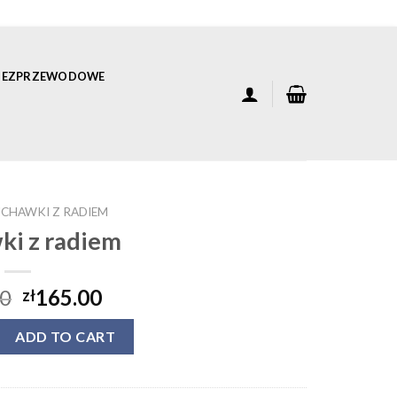
 BEZPRZEWODOWE
UCHAWKI Z RADIEM
ki z radiem
00
165.00
zł
iem quantity
ADD TO CART