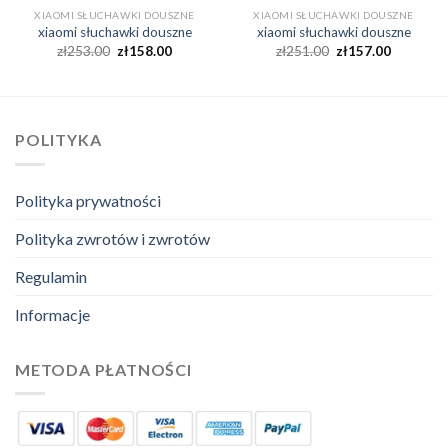
XIAOMI SŁUCHAWKI DOUSZNE
XIAOMI SŁUCHAWKI DOUSZNE
xiaomi słuchawki douszne
xiaomi słuchawki douszne
zł
253.00
zł
158.00
zł
251.00
zł
157.00
POLITYKA
Polityka prywatności
Polityka zwrotów i zwrotów
Regulamin
Informacje
METODA PŁATNOŚCI