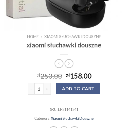
HOME
/
XIAOMI SŁUCHAWKI DOUSZNE
xiaomi słuchawki douszne
253.00
158.00
zł
zł
xiaomi słuchawki douszne quantity
ADD TO CART
SKU:
LI-21141241
Category:
Xiaomi Słuchawki Douszne