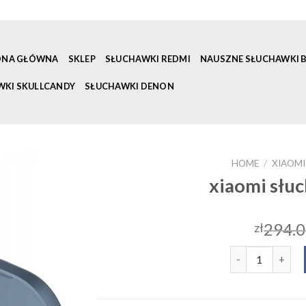
ONA GŁÓWNA
SKLEP
SŁUCHAWKI REDMI
NAUSZNE SŁUCHAWKI
WKI SKULLCANDY
SŁUCHAWKI DENON
HOME
/
XIAOMI
xiaomi słu
294.
zł
xiaomi słuchawk