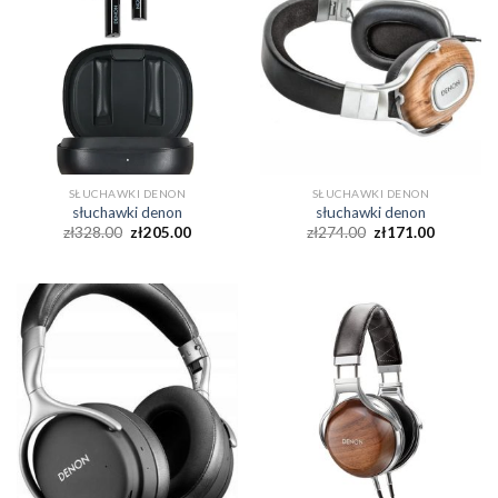
SŁUCHAWKI DENON
SŁUCHAWKI DENON
słuchawki denon
słuchawki denon
zł
328.00
zł
205.00
zł
274.00
zł
171.00