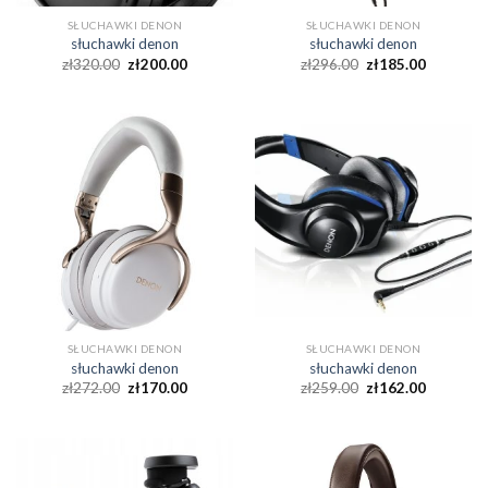
SŁUCHAWKI DENON
SŁUCHAWKI DENON
słuchawki denon
słuchawki denon
zł
320.00
zł
200.00
zł
296.00
zł
185.00
SŁUCHAWKI DENON
SŁUCHAWKI DENON
słuchawki denon
słuchawki denon
zł
272.00
zł
170.00
zł
259.00
zł
162.00