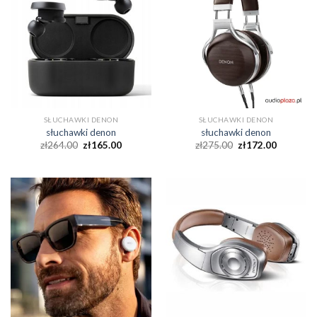
SŁUCHAWKI DENON
SŁUCHAWKI DENON
słuchawki denon
słuchawki denon
zł
264.00
zł
165.00
zł
275.00
zł
172.00