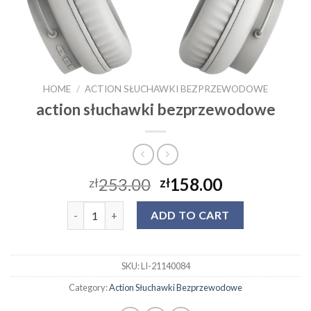
HOME
/
ACTION SŁUCHAWKI BEZPRZEWODOWE
action słuchawki bezprzewodowe
253.00
158.00
zł
zł
action słuchawki bezprzewodowe quantity
ADD TO CART
SKU:
LI-21140084
Category:
Action Słuchawki Bezprzewodowe