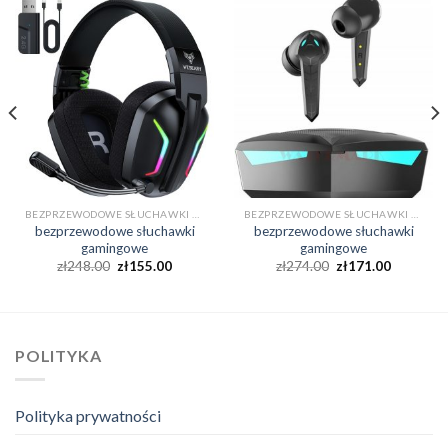
BEZPRZEWODOWE SŁUCHAWKI GAMINGOWE
BEZPRZEWODOWE SŁUCHAWKI GAMINGOWE
bezprzewodowe słuchawki
bezprzewodowe słuchawki
gamingowe
gamingowe
zł
248.00
zł
155.00
zł
274.00
zł
171.00
POLITYKA
Polityka prywatności