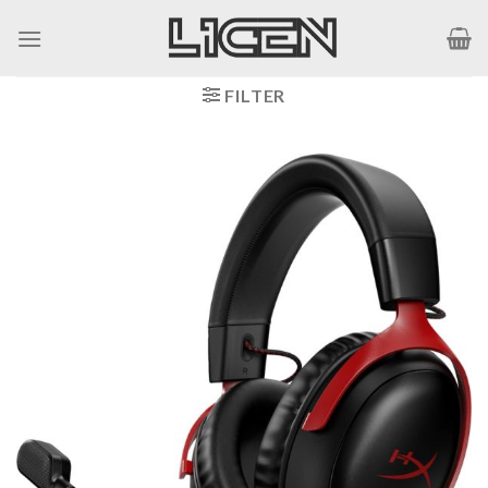
Skip
to
content
FILTER