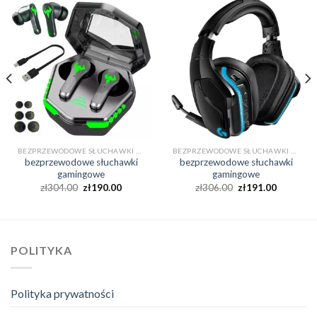
BEZPRZEWODOWE SŁUCHAWKI GAMINGOWE
BEZPRZEWODOWE SŁUCHAWKI GAMINGOWE
bezprzewodowe słuchawki
bezprzewodowe słuchawki
gamingowe
gamingowe
zł
304.00
zł
190.00
zł
306.00
zł
191.00
POLITYKA
Polityka prywatności