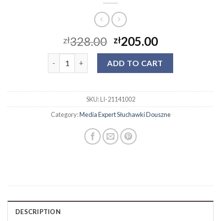
328.00
205.00
zł
zł
media expert słuchawki douszne quantity
ADD TO CART
SKU:
LI-21141002
Category:
Media Expert Słuchawki Douszne
DESCRIPTION