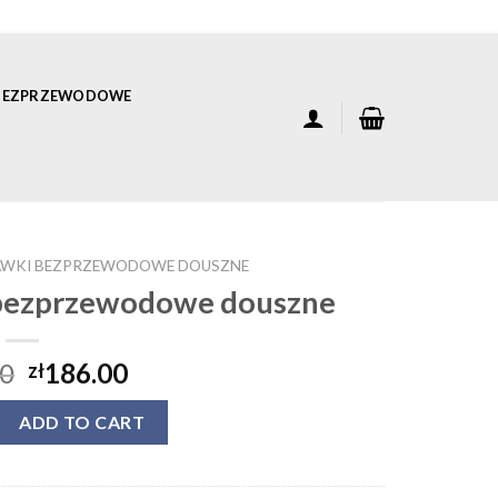
 BEZPRZEWODOWE
HAWKI BEZPRZEWODOWE DOUSZNE
 bezprzewodowe douszne
00
186.00
zł
hawki bezprzewodowe douszne quantity
ADD TO CART