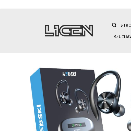
Skip
to
STR
content
SŁUCHA