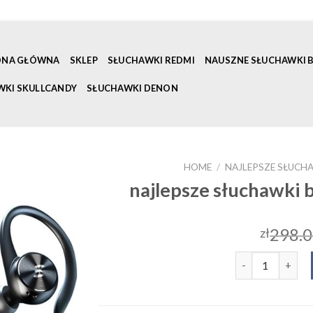
ONA GŁÓWNA
SKLEP
SŁUCHAWKI REDMI
NAUSZNE SŁUCHAWKI
WKI SKULLCANDY
SŁUCHAWKI DENON
HOME
/
NAJLEPSZE SŁUC
najlepsze słuchawki
298.
zł
najlepsze słuc