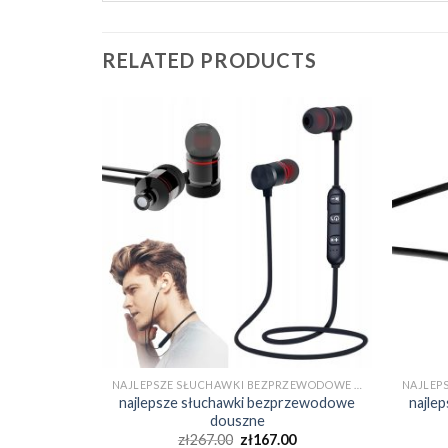
RELATED PRODUCTS
NAJLEPSZE SŁUCHAWKI BEZPRZEWODOWE DOUSZNE
NAJLEPSZE SŁUCHAWKI BEZPRZEWODOWE DOUSZNE
przewodowe
najlepsze słuchawki bezprzewodowe
najle
douszne
0
zł
267.00
zł
167.00