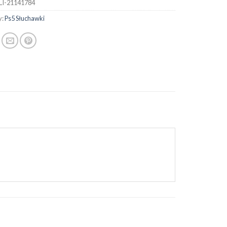
LI-21141784
y:
Ps5 Słuchawki