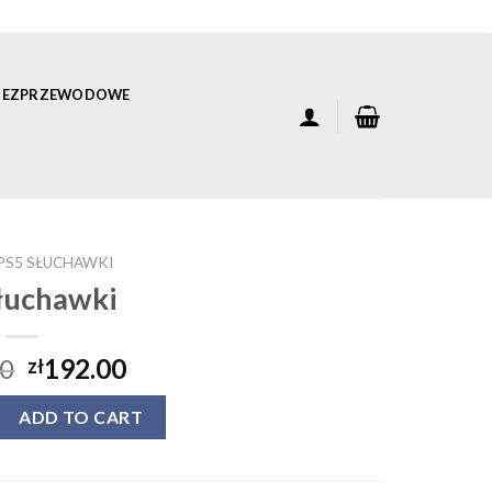
 BEZPRZEWODOWE
PS5 SŁUCHAWKI
łuchawki
00
192.00
zł
uantity
ADD TO CART