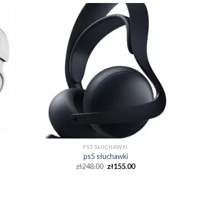
PS5 SŁUCHAWKI
ps5 słuchawki
zł
248.00
zł
155.00