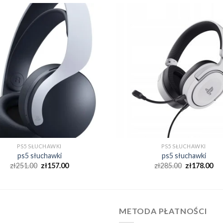
PS5 SŁUCHAWKI
PS5 SŁUCHAWKI
ps5 słuchawki
ps5 słuchawki
zł
251.00
zł
157.00
zł
285.00
zł
178.00
METODA PŁATNOŚCI