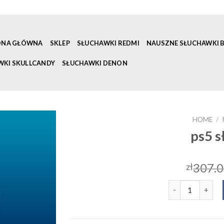
ONA GŁÓWNA
SKLEP
SŁUCHAWKI REDMI
NAUSZNE SŁUCHAWKI
WKI SKULLCANDY
SŁUCHAWKI DENON
HOME
/
ps5 s
307.
zł
ps5 słuchawki q