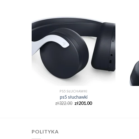
PS5 SŁUCHAWKI
ps5 słuchawki
0
zł
322.00
zł
201.00
POLITYKA