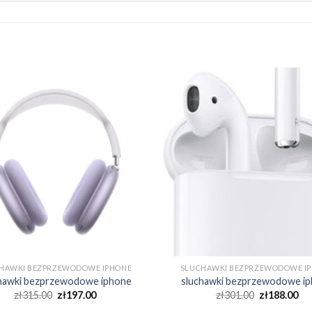
HAWKI BEZPRZEWODOWE IPHONE
SLUCHAWKI BEZPRZEWODOWE I
hawki bezprzewodowe iphone
sluchawki bezprzewodowe i
zł
315.00
zł
197.00
zł
301.00
zł
188.00