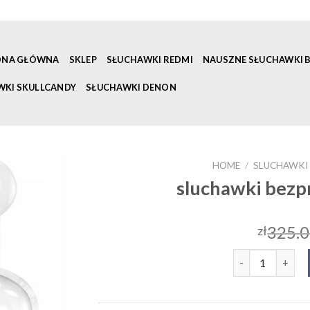
ONA GŁÓWNA
SKLEP
SŁUCHAWKI REDMI
NAUSZNE SŁUCHAWKI
WKI SKULLCANDY
SŁUCHAWKI DENON
HOME
/
SLUCHAWKI
sluchawki bez
325.
zł
sluchawki bezp