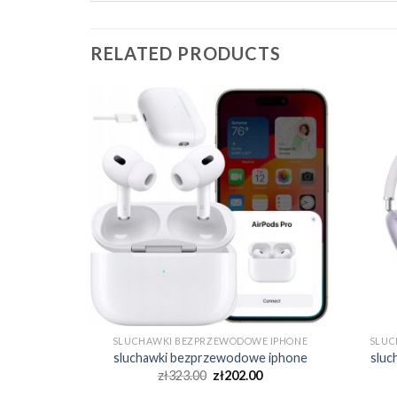
RELATED PRODUCTS
E IPHONE
SLUCHAWKI BEZPRZEWODOWE IPHONE
SLUC
e iphone
sluchawki bezprzewodowe iphone
sluc
0
zł
323.00
zł
202.00