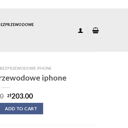
 BEZPRZEWODOWE
 BEZPRZEWODOWE IPHONE
przewodowe iphone
00
203.00
zł
rzewodowe iphone quantity
ADD TO CART