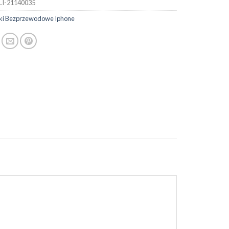
LI-21140035
ki Bezprzewodowe Iphone