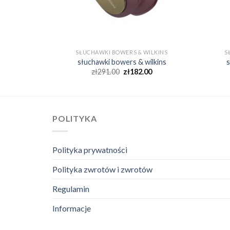
ILKINS
SŁUCHAWKI BOWERS & WILKINS
S
ilkins
słuchawki bowers & wilkins
s
0
zł
291.00
zł
182.00
POLITYKA
Polityka prywatności
Polityka zwrotów i zwrotów
Regulamin
Informacje