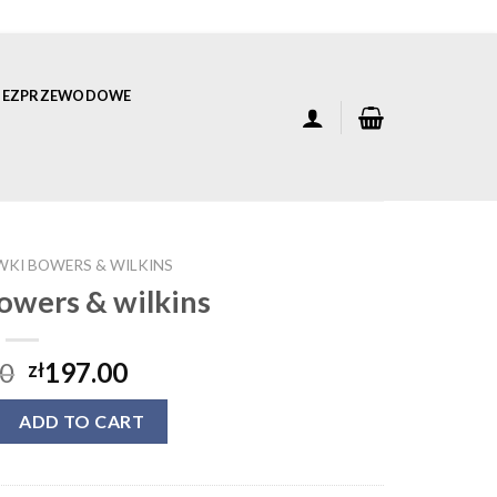
 BEZPRZEWODOWE
WKI BOWERS & WILKINS
owers & wilkins
00
197.00
zł
s & wilkins quantity
ADD TO CART