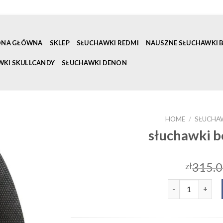
ONA GŁÓWNA
SKLEP
SŁUCHAWKI REDMI
NAUSZNE SŁUCHAWKI
WKI SKULLCANDY
SŁUCHAWKI DENON
HOME
/
SŁUCHA
słuchawki b
315.
zł
słuchawki bower