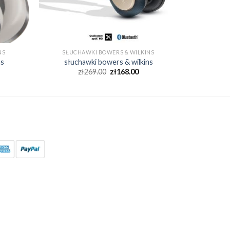
NS
SŁUCHAWKI BOWERS & WILKINS
ns
słuchawki bowers & wilkins
zł
269.00
zł
168.00