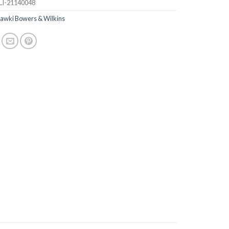
LI-21140048
hawki Bowers & Wilkins