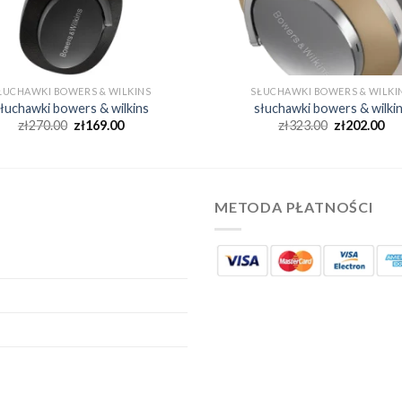
ŁUCHAWKI BOWERS & WILKINS
SŁUCHAWKI BOWERS & WILKI
łuchawki bowers & wilkins
słuchawki bowers & wilki
zł
270.00
zł
169.00
zł
323.00
zł
202.00
METODA PŁATNOŚCI