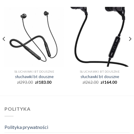
SŁUCHAWKI BT DOUSZNE
SŁUCHAWKI BT DOUSZNE
słuchawki bt douszne
słuchawki bt douszne
zł
293.00
zł
183.00
zł
262.00
zł
164.00
POLITYKA
Polityka prywatności