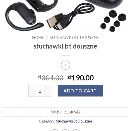
HOME
/
SŁUCHAWKI BT DOUSZNE
słuchawki bt douszne
304.00
190.00
zł
zł
słuchawki bt douszne quantity
ADD TO CART
SKU:
LI-21140942
Category:
Słuchawki Bt Douszne