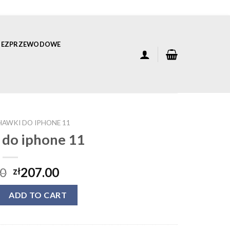
 BEZPRZEWODOWE
HAWKI DO IPHONE 11
 do iphone 11
00
207.00
zł
hone 11 quantity
ADD TO CART