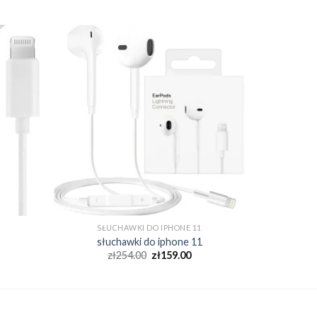
SŁUCHAWKI DO IPHONE 11
słuchawki do iphone 11
zł
254.00
zł
159.00