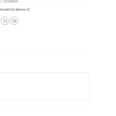
LI-21140064
uchawki Do Iphone 11