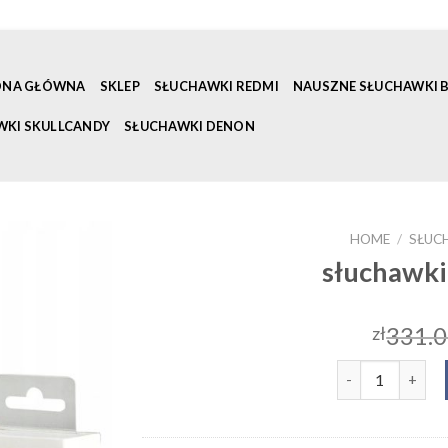
ONA GŁÓWNA
SKLEP
SŁUCHAWKI REDMI
NAUSZNE SŁUCHAWKI
WKI SKULLCANDY
SŁUCHAWKI DENON
HOME
/
SŁUC
słuchawki
331.
zł
słuchawki do ip