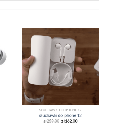
SŁUCHAWKI DO IPHONE 12
słuchawki do iphone 12
zł
259.00
zł
162.00