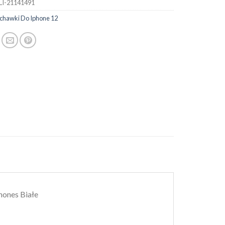
LI-21141491
uchawki Do Iphone 12
ones Białe