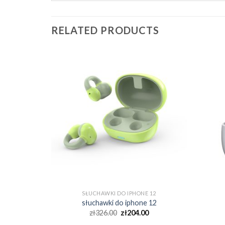
RELATED PRODUCTS
E 12
SŁUCHAWKI DO IPHONE 12
e 12
słuchawki do iphone 12
0
zł
326.00
zł
204.00