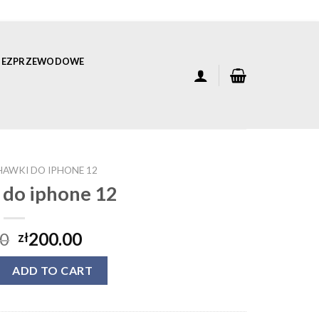
 BEZPRZEWODOWE
HAWKI DO IPHONE 12
 do iphone 12
00
200.00
zł
hone 12 quantity
ADD TO CART