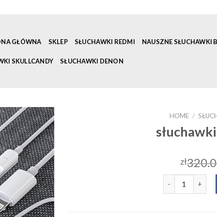
ONA GŁÓWNA
SKLEP
SŁUCHAWKI REDMI
NAUSZNE SŁUCHAWKI
WKI SKULLCANDY
SŁUCHAWKI DENON
HOME
/
SŁUC
słuchawki
320.
zł
słuchawki do ip