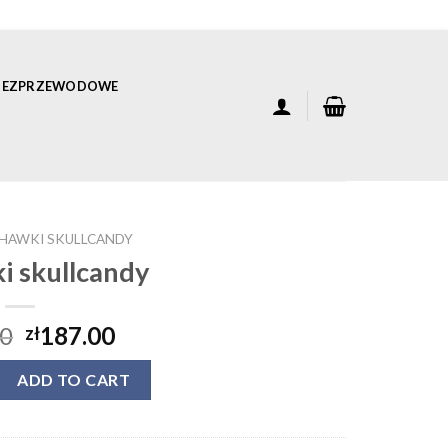
 BEZPRZEWODOWE
HAWKI SKULLCANDY
i skullcandy
00
187.00
zł
candy quantity
ADD TO CART