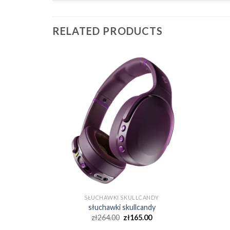
RELATED PRODUCTS
NDY
SŁUCHAWKI SKULLCANDY
dy
słuchawki skullcandy
0
zł
264.00
zł
165.00