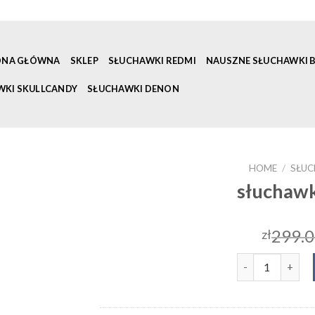
ONA GŁÓWNA
SKLEP
SŁUCHAWKI REDMI
NAUSZNE SŁUCHAWKI
WKI SKULLCANDY
SŁUCHAWKI DENON
HOME
/
SŁUC
słuchawk
299.
zł
słuchawki skull