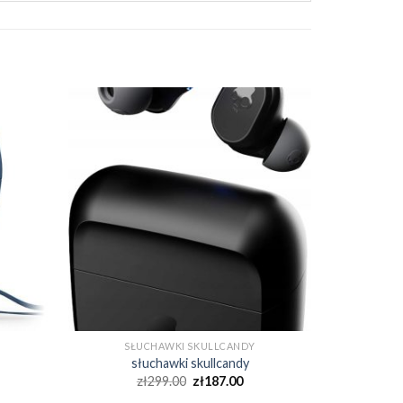
SŁUCHAWKI SKULLCANDY
słuchawki skullcandy
zł
299.00
zł
187.00