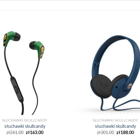
SŁUCHAWKI SKULLCANDY
SŁUCHAWKI SKULLCANDY
słuchawki skullcandy
słuchawki skullcandy
zł
261.00
zł
163.00
zł
301.00
zł
188.00