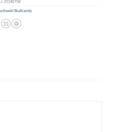
LI-21140758
łuchawki Skullcandy