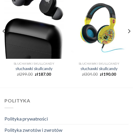
SŁUCHAWKI SKULLCANDY
SŁUCHAWKI SKULLCANDY
słuchawki skullcandy
słuchawki skullcandy
zł
299.00
zł
187.00
zł
304.00
zł
190.00
POLITYKA
Polityka prywatności
Polityka zwrotów i zwrotów