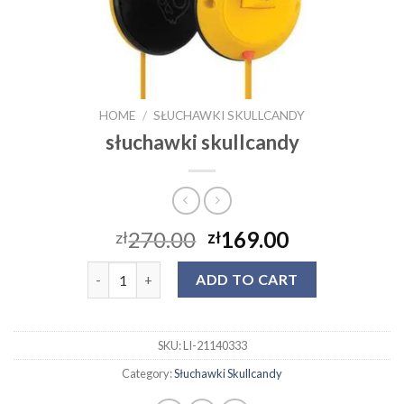
HOME
/
SŁUCHAWKI SKULLCANDY
słuchawki skullcandy
270.00
169.00
zł
zł
słuchawki skullcandy quantity
ADD TO CART
SKU:
LI-21140333
Category:
Słuchawki Skullcandy